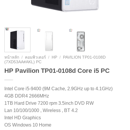
หน้าหลัก
/
คอมพิวเตอร์
/
HP
/
PAVILION TP01-0108D
(7XD53AA#AKL) PC
HP Pavilion TP01-0108d Core i5 PC
Intel Core i5-9400 (9M Cache, 2.9GHz up to 4.1GHz)
4GB DDR4 2666MHz
1TB Hard Drive 7200 rpm 3.5inch DVD RW
Lan 10/100/1000 , Wireless , BT 4.2
Intel HD Graphics
OS Windows 10 Home