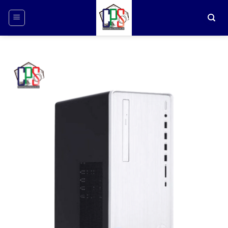
ข้าม
ไป
ยัง
เนื้อหา