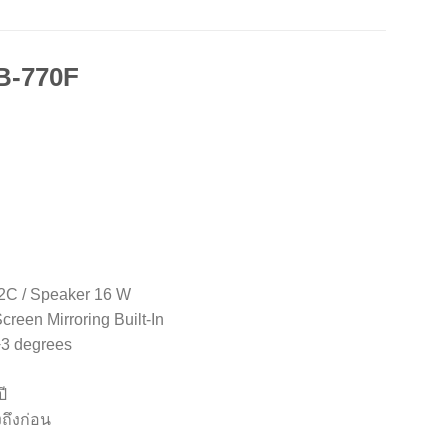
B-770F
32C / Speaker 16 W
Screen Mirroring Built-In
 +3 degrees
ี
งถึงก่อน