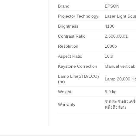
Brand
EPSON
Projector Technology
Laser Light Sou
Brightness
4100
Contrast Ratio
2,500,000:1
Resolution
1080p
Aspect Ratio
16:9
Keystone Correction
Manual vertical:
Lamp Life(STD/ECO)
Lamp 20,000 Hou
(hr)
Weight
5.9 kg
รับประกันตัวเครื
Warranty
หนึ่งถึงก่อน