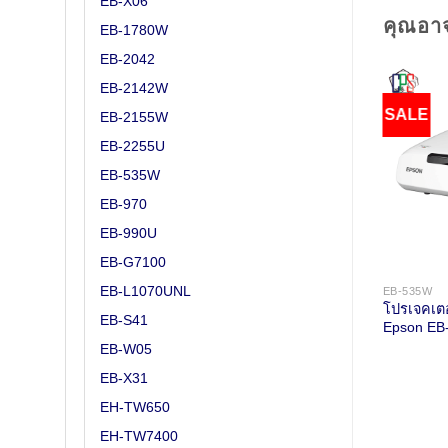
EB-X06
คุณอา
EB-1780W
EB-2042
EB-2142W
SALE
SALE
EB-2155W
EB-2255U
EB-535W
EB-970
EB-990U
EB-G7100
฿
41,900.00
฿
49,900.00
EB-L1070UNL
EB-2142W
EB-535W
Original
Current
Original
Current
฿
29,900.00
฿
39,900.00
์
โปรเจคเตอร์
โปรเจคเตอ
price
price
price
price
EB-S41
042
Epson EB-2142W
Epson EB
was:
is:
was:
is:
฿41,900.00.
฿29,900.00.
฿49,900.00.
฿39,900.00.
EB-W05
EB-X31
EH-TW650
EH-TW7400