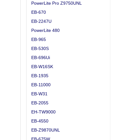
PowerLite Pro Z9750UNL
EB-670
EB-2247U
PowerLite 480
EB-965
EB-530S
EB-696Ui
EB-W16SK
EB-1935
EB-11000
EB-W31
EB-2055
EH-TW9000
EB-4550
EB-Z9870UNL
EB-675W