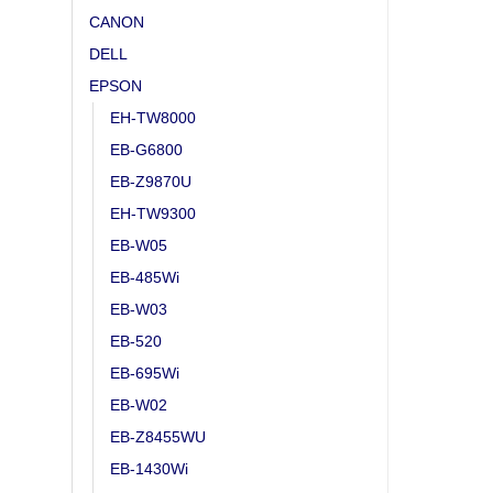
CANON
DELL
EPSON
EH-TW8000
EB-G6800
EB-Z9870U
EH-TW9300
EB-W05
EB-485Wi
EB-W03
EB-520
EB-695Wi
EB-W02
EB-Z8455WU
EB-1430Wi