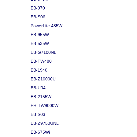
EB-970
EB-S06
PowerLite 485W
EB-955W
EB-535W
EB-G7100NL
EB-TW480
EB-1940
EB-Z10000U
EB-U04
EB-2155W
EH-TW9000W
EB-S03
EB-Z9750UNL
EB-675Wi