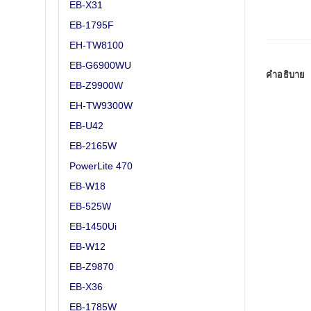
EB-X31
EB-1795F
EH-TW8100
EB-G6900WU
คำอธิบาย
EB-Z9900W
EH-TW9300W
EB-U42
EB-2165W
PowerLite 470
EB-W18
EB-525W
EB-1450Ui
EB-W12
EB-Z9870
EB-X36
EB-1785W