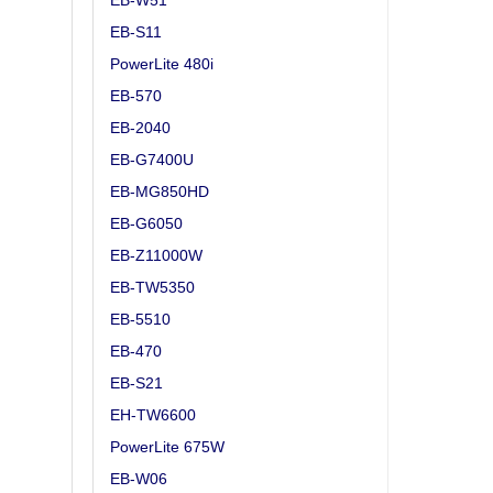
EB-W51
EB-S11
PowerLite 480i
EB-570
EB-2040
EB-G7400U
EB-MG850HD
EB-G6050
EB-Z11000W
EB-TW5350
EB-5510
EB-470
EB-S21
EH-TW6600
PowerLite 675W
EB-W06