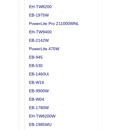
EH-TW8200
EB-1975W
PowerLite Pro Z11000WNL
EH-TW9400
EB-2142W
PowerLite 475W
EB-945
EB-530
EB-1460Ui
EB-W16
EB-9900W
EB-W04
EB-1780W
EH-TW8200W
EB-1985WU