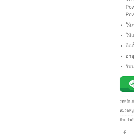
Pow
Pow
ให้
ให้
ติดต
อาย
รับป
รหัสสินค
หมวดหมู
ป้ายกำก