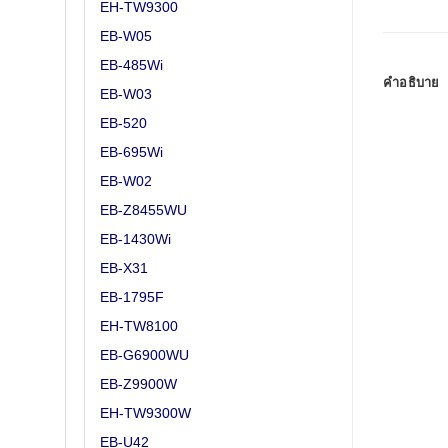
EH-TW9300
EB-W05
EB-485Wi
คำอธิบาย
EB-W03
EB-520
EB-695Wi
EB-W02
EB-Z8455WU
EB-1430Wi
EB-X31
EB-1795F
EH-TW8100
EB-G6900WU
EB-Z9900W
EH-TW9300W
EB-U42