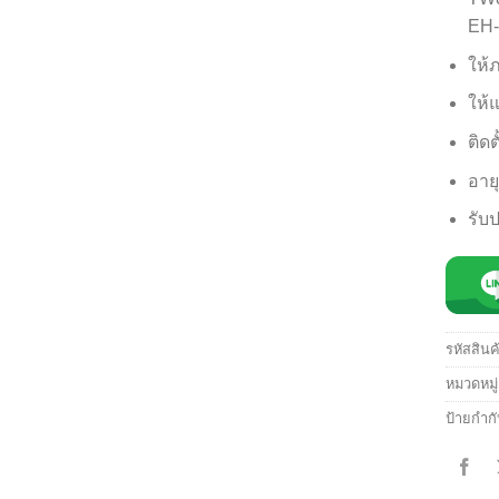
EH-
ให้
ให้
ติดต
อาย
รับป
รหัสสินค
หมวดหมู
ป้ายกำก