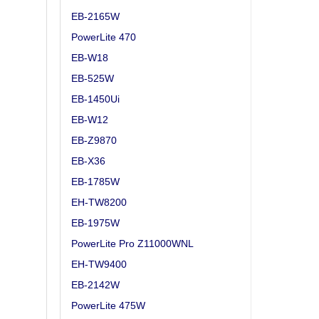
EB-2165W
PowerLite 470
EB-W18
EB-525W
EB-1450Ui
EB-W12
EB-Z9870
EB-X36
EB-1785W
EH-TW8200
EB-1975W
PowerLite Pro Z11000WNL
EH-TW9400
EB-2142W
PowerLite 475W