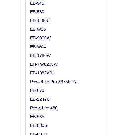
EB-945
EB-530
EB-1460Ui
EB-W16
EB-9900W
EB-W04
EB-1780W
EH-TW8200W
EB-1985WU
PowerLite Pro Z9750UNL
EB-670
EB-2247U
PowerLite 480
EB-965
EB-530S
EB-696Ui