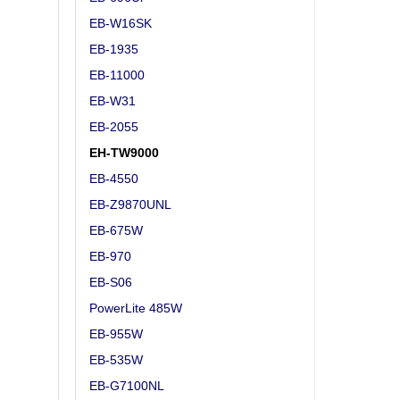
EB-W16SK
EB-1935
EB-11000
EB-W31
EB-2055
EH-TW9000
EB-4550
EB-Z9870UNL
EB-675W
EB-970
EB-S06
PowerLite 485W
EB-955W
EB-535W
EB-G7100NL