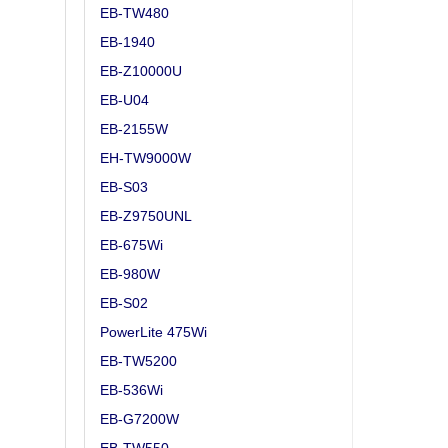
EB-TW480
EB-1940
EB-Z10000U
EB-U04
EB-2155W
EH-TW9000W
EB-S03
EB-Z9750UNL
EB-675Wi
EB-980W
EB-S02
PowerLite 475Wi
EB-TW5200
EB-536Wi
EB-G7200W