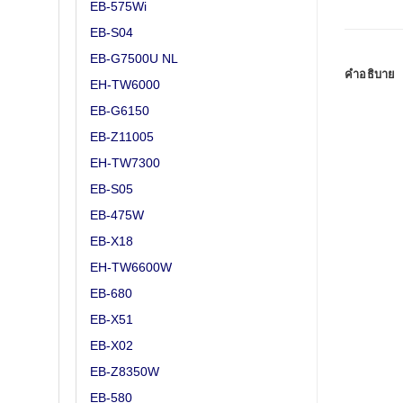
EB-575Wi
EB-S04
EB-G7500U NL
คำอธิบาย
EH-TW6000
EB-G6150
EB-Z11005
EH-TW7300
EB-S05
EB-475W
EB-X18
EH-TW6600W
EB-680
EB-X51
EB-X02
EB-Z8350W
EB-580