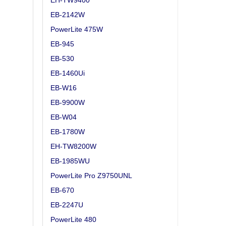
EH-TW9400
EB-2142W
PowerLite 475W
EB-945
EB-530
EB-1460Ui
EB-W16
EB-9900W
EB-W04
EB-1780W
EH-TW8200W
EB-1985WU
PowerLite Pro Z9750UNL
EB-670
EB-2247U
PowerLite 480