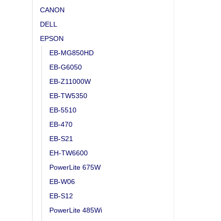
CANON
DELL
EPSON
EB-MG850HD
EB-G6050
EB-Z11000W
EB-TW5350
EB-5510
EB-470
EB-S21
EH-TW6600
PowerLite 675W
EB-W06
EB-S12
PowerLite 485Wi