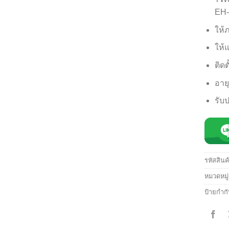
EH-
ให้
ให้
ติดต
อาย
รับป
รหัสสินค
หมวดหมู
ป้ายกำก