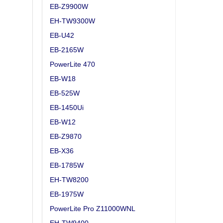
EB-Z9900W
EH-TW9300W
EB-U42
EB-2165W
PowerLite 470
EB-W18
EB-525W
EB-1450Ui
EB-W12
EB-Z9870
EB-X36
EB-1785W
EH-TW8200
EB-1975W
PowerLite Pro Z11000WNL