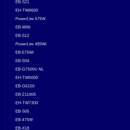
EB-S21
EH-TW6600
PowerLite 675W
EB-W06
EB-S12
PowerLite 485Wi
EB-575Wi
EB-S04
EB-G7500U NL
EH-TW6000
EB-G6150
EB-Z11005
EH-TW7300
EB-S05
EB-475W
EB-X18