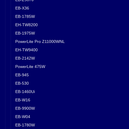
EB-X36
EB-1785W
EH-TW8200
EB-1975W
PowerLite Pro Z11000WNL
EH-TW9400
EB-2142W
PowerLite 475W
EB-945
EB-530
EB-1460Ui
EB-W16
EB-9900W
EB-W04
EB-1780W