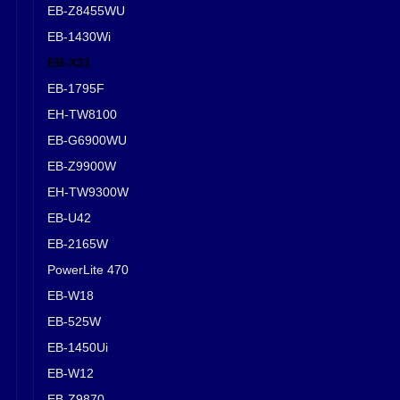
EB-Z8455WU
EB-1430Wi
EB-X31
EB-1795F
EH-TW8100
EB-G6900WU
EB-Z9900W
EH-TW9300W
EB-U42
EB-2165W
PowerLite 470
EB-W18
EB-525W
EB-1450Ui
EB-W12
EB-Z9870