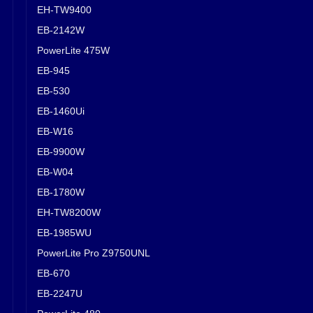
EH-TW9400
EB-2142W
PowerLite 475W
EB-945
EB-530
EB-1460Ui
EB-W16
EB-9900W
EB-W04
EB-1780W
EH-TW8200W
EB-1985WU
PowerLite Pro Z9750UNL
EB-670
EB-2247U