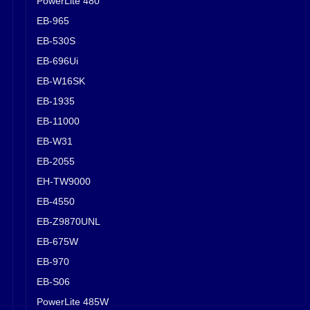
PowerLite 480
EB-965
EB-530S
EB-696Ui
EB-W16SK
EB-1935
EB-11000
EB-W31
EB-2055
EH-TW9000
EB-4550
EB-Z9870UNL
EB-675W
EB-970
EB-S06
PowerLite 485W