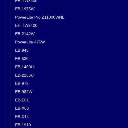
EH-TW8200
EB-1975W
PowerLite Pro Z11000WNL
EH-TW9400
EB-2142W
PowerLite 475W
EB-945
EB-530
EB-1460Ui
EB-2265U
EB-972
EB-982W
EB-E01
EB-X06
EB-X14
EB-1910