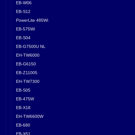
EB-W06
EB-S12
PowerLite 485Wi
EB-575Wi
EB-S04
EB-G7500U NL
EH-TW6000
EB-G6150
EB-Z11005
EH-TW7300
EB-S05
EB-475W
EB-X18
EH-TW6600W
EB-680
EB-X51