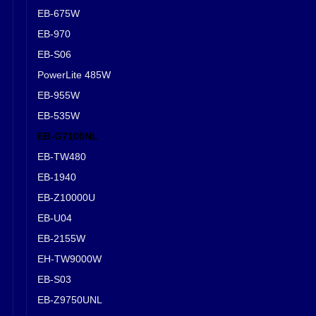
EB-675W
EB-970
EB-S06
PowerLite 485W
EB-955W
EB-535W
EB-G7100NL
EB-TW480
EB-1940
EB-Z10000U
EB-U04
EB-2155W
EH-TW9000W
EB-S03
EB-Z9750UNL