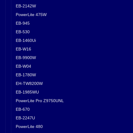
EB-2142W
PowerLite 475W
EB-945
EB-530
EB-1460Ui
EB-W16
EB-9900W
EB-W04
EB-1780W
EH-TW8200W
EB-1985WU
PowerLite Pro Z9750UNL
EB-670
EB-2247U
PowerLite 480