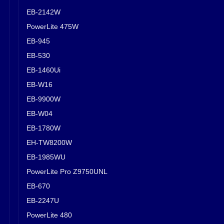
EB-2142W
PowerLite 475W
EB-945
EB-530
EB-1460Ui
EB-W16
EB-9900W
EB-W04
EB-1780W
EH-TW8200W
EB-1985WU
PowerLite Pro Z9750UNL
EB-670
EB-2247U
PowerLite 480