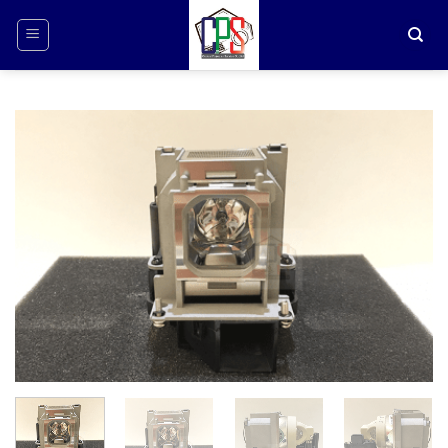
ข้าม
ไป
ยัง
เนื้อหา