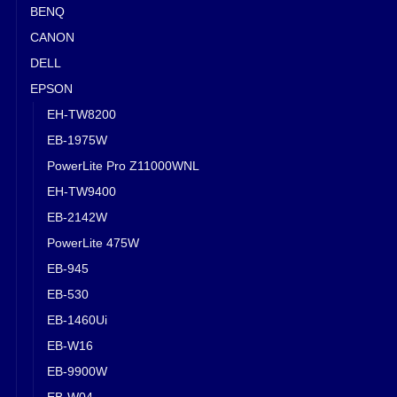
BENQ
CANON
DELL
EPSON
EH-TW8200
EB-1975W
PowerLite Pro Z11000WNL
EH-TW9400
EB-2142W
PowerLite 475W
EB-945
EB-530
EB-1460Ui
EB-W16
EB-9900W
EB-W04