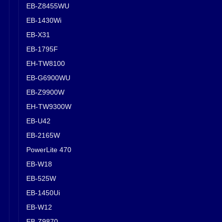
EB-Z8455WU
EB-1430Wi
EB-X31
EB-1795F
EH-TW8100
EB-G6900WU
EB-Z9900W
EH-TW9300W
EB-U42
EB-2165W
PowerLite 470
EB-W18
EB-525W
EB-1450Ui
EB-W12
EB-Z9870