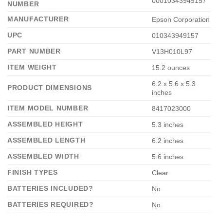
‎00010343949157
NUMBER
MANUFACTURER
‎Epson Corporation
UPC
‎010343949157
PART NUMBER
‎V13H010L97
ITEM WEIGHT
‎15.2 ounces
‎6.2 x 5.6 x 5.3
PRODUCT DIMENSIONS
inches
ITEM MODEL NUMBER
‎8417023000
ASSEMBLED HEIGHT
‎5.3 inches
ASSEMBLED LENGTH
‎6.2 inches
ASSEMBLED WIDTH
‎5.6 inches
FINISH TYPES
‎Clear
BATTERIES INCLUDED?
‎No
BATTERIES REQUIRED?
‎No