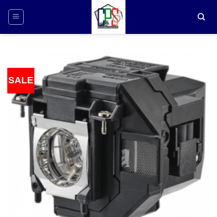
ข้าม
ไป
ยัง
เนื้อหา
SALE