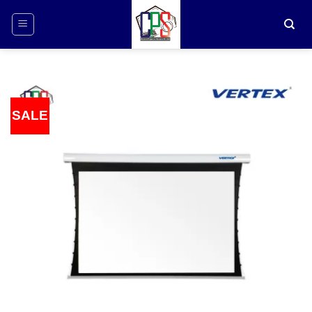
ข้าม
ไป
ยัง
เนื้อหา
SALE