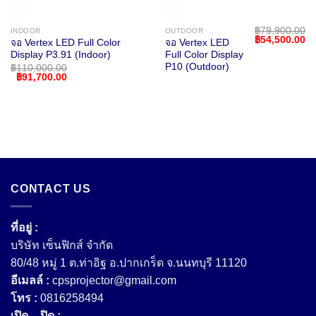
฿
79,900.00
INDOOR
OUTDOOR
Original
Cu
฿
54,500.00
จอ Vertex LED Full Color
จอ Vertex LED
price
pr
Display P3.91 (Indoor)
Full Color Display
was:
is:
฿79,900.00.
฿5
P10 (Outdoor)
฿
110,000.00
Original
Current
฿
91,700.00
price
price
was:
is:
฿110,000.00.
฿91,700.00.
CONTACT US
ที่อยู่ :
บริษัท เซ็นฟิกส์ จํากัด
80/48 หมู่ 1 ต.ท่าอิฐ อ.ปากเกร็ด จ.นนทบุรี 11120
อีเมลล์ :
cpsprojector@gmail.com
โทร :
0816258494
เปิด – ปิด :