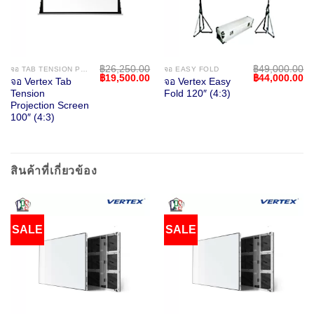
฿
26,250.00
฿
49,000.00
จอ TAB TENSION PROJECTION SCREEN
จอ EASY FOLD
Original
Current
Original
Cu
฿
19,500.00
฿
44,000.00
จอ Vertex Tab
จอ Vertex Easy
price
price
price
pr
Tension
Fold 120″ (4:3)
was:
is:
was:
is:
฿26,250.00.
฿19,500.00.
฿49,000.00.
฿4
Projection Screen
100″ (4:3)
สินค้าที่เกี่ยวข้อง
SALE
SALE