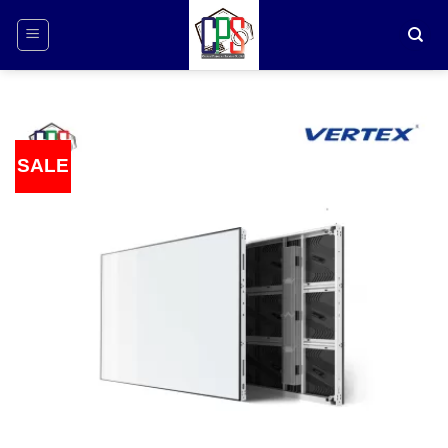
ข้าม
ไป
ยัง
เนื้อหา
SALE