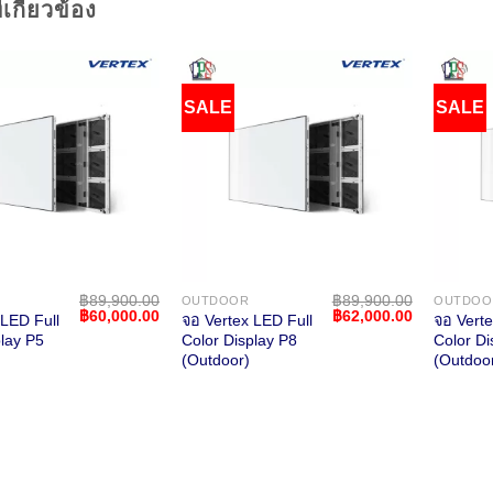
่เกี่ยวข้อง
SALE
SALE
฿
89,900.00
฿
89,900.00
OUTDOOR
OUTDOO
Original
Current
Original
Current
฿
60,000.00
฿
62,000.00
 LED Full
จอ Vertex LED Full
จอ Verte
price
price
price
price
play P5
Color Display P8
Color Di
was:
is:
was:
is:
(Outdoor)
(Outdoo
฿89,900.00.
฿60,000.00.
฿89,900.00.
฿62,000.00