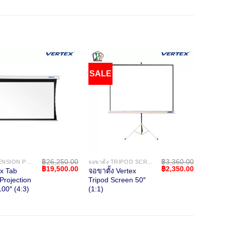
SALE
SAL
฿
26,250.00
฿
3,360.00
จอ TAB TENSION PROJECTION SCREEN
จอขาตั้ง TRIPOD SCREEN
Original
Current
Original
Current
฿
19,500.00
฿
2,350.00
ex Tab
จอขาตั้ง Vertex
จอตั้งพ
price
price
price
price
Projection
Tripod Screen 50″
Floor 
was:
is:
was:
is:
00″ (4:3)
(1:1)
(1:1)
฿26,250.00.
฿19,500.00.
฿3,360.00.
฿2,350.00