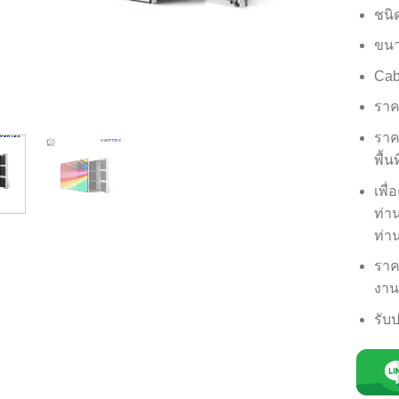
ชนิ
ขนา
Cab
ราค
ราค
พื้น
เพื
ท่า
ท่า
ราค
งาน
รับป