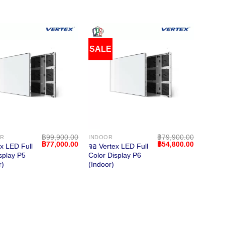
SALE
SAL
฿
99,900.00
฿
79,900.00
R
INDOOR
OUTD
Original
Current
Original
Current
฿
77,000.00
฿
54,800.00
x LED Full
จอ Vertex LED Full
จอ Ver
price
price
price
price
splay P5
Color Display P6
Color 
was:
is:
was:
is:
r)
(Indoor)
(Outdo
.
฿99,900.00.
฿77,000.00.
฿79,900.00.
฿54,800.