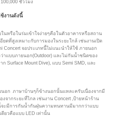
 100,000 ชั่วโมง
้งานดังนี้
ยในหรือในร่มเข้าใจง่ายๆคือในตัวอาคารหรือสถาน
ะเอียดที่สูงเหมาะกับการมองในระยะใกล้ เช่นงานเปิด
ni Concert จอประเภทนี้ไม่แนะนำให้ใช้ ภายนอก
่าแบบภายนอก(Outdoor) และไม่กันน้ำชนิดของ
จาก Surface Mount Dive), แบบ Semi SMD, และ
ยนอก ภาษาบ้านๆก็ข้างนอกนั้นแหละครับเนื่องจากมี
งจากระยะที่ไกล เช่นงาน Concert ,ป้ายหน้าร้าน
้จะมีการกันน้ำกันฝุ่นความทนทานมีมากกว่าแบบ
เดียวคือแบบ LED เท่านั้น