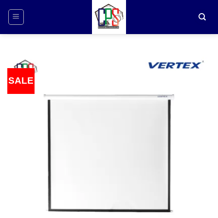
ข้าม
ไป
ยัง
เนื้อหา
SALE