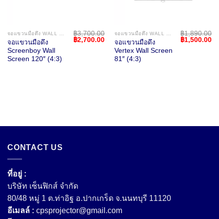
฿
3,700.00
฿
1,890.00
จอแขวนมือดึง WALL SCREEN
จอแขวนมือดึง WALL SCREEN
Current
Original
Current
Original
Cu
฿
2,700.00
฿
1,500.00
จอแขวนมือดึง
จอแขวนมือดึง
price
price
price
price
pr
Screenboy Wall
Vertex Wall Screen
s:
was:
is:
was:
is:
฿1,600.00.
฿3,700.00.
฿2,700.00.
฿1,890.00.
฿1
Screen 120″ (4:3)
81″ (4:3)
CONTACT US
ที่อยู่ :
บริษัท เซ็นฟิกส์ จํากัด
80/48 หมู่ 1 ต.ท่าอิฐ อ.ปากเกร็ด จ.นนทบุรี 11120
อีเมลล์ :
cpsprojector@gmail.com