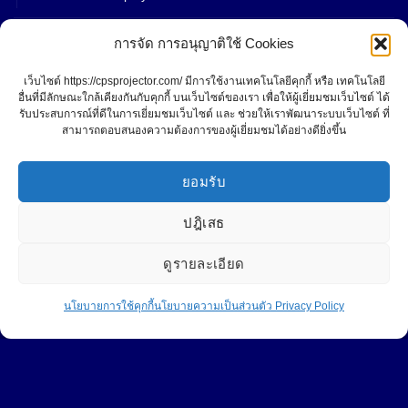
เซิฟเวอร์
การจัด การอนุญาติใช้ Cookies
คอมพิวเตอร์
เว็บไซต์ https://cpsprojector.com/ มีการใช้งานเทคโนโลยีคุกกี้ หรือ เทคโนโลยี
อื่นที่มีลักษณะใกล้เคียงกันกับคุกกี้ บนเว็บไซต์ของเรา เพื่อให้ผู้เยี่ยมชมเว็บไซต์ ได้
โน๊ตบุ๊ค
รับประสบการณ์ที่ดีในการเยี่ยมชมเว็บไซต์ และ ช่วยให้เราพัฒนาระบบเว็บไซต์ ที่
สามารถตอบสนองความต้องการของผู้เยี่ยมชมได้อย่างดียิ่งขึ้น
PAGE FACEBOOK
ยอมรับ
ปฎิเสธ
ดูรายละเอียด
2
ติดต่อ
นโยบายการใช้คุกกี้
นโยบายความเป็นส่วนตัว Privacy Policy
Click to accept marketing cookies and
Central Projector Service
OPEN
enable this content
CHATY