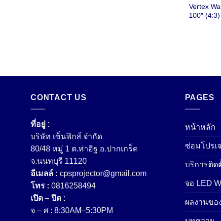
price
price
price
price
 Screen
Screenboy Wall
Vertex Wa
was:
is:
was:
is:
Screen 150″ (4:3)
100″ (4:3)
฿11,000.00.
฿7,700.00.
฿7,700.00.
฿5,150.00.
CONTACT US
PAGES
ที่อยู่ :
หน้าหลัก
บริษัท เซ็นฟิกส์ จํากัด
ซ่อมโปรเจ
80/48 หมู่ 1 ต.ท่าอิฐ อ.ปากเกร็ด
จ.นนทบุรี 11120
บริการติดต
อีเมลล์ :
cpsprojector@gmail.com
จอ LED Wa
โทร :
0816258494
เปิด – ปิด :
ผลงานของ
จ – ศ : 8:30AM–5:30PM
บทความ