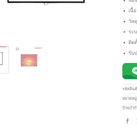
จอช
เนื
วัส
ระบ
ติด
รับป
รหัสสินค
หมวดหมู
ป้ายกำก