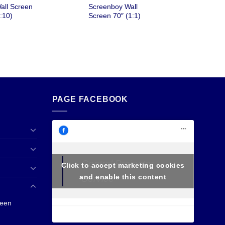
price
price
price
price
all Screen
Screenboy Wall
was:
is:
was:
is:
:10)
Screen 70″ (1:1)
฿5,215.00.
฿3,650.00.
฿2,143.00.
฿1,250.00
PAGE FACEBOOK
Central Projector
Click to accept marketing cookies
and enable this content
Service
reen