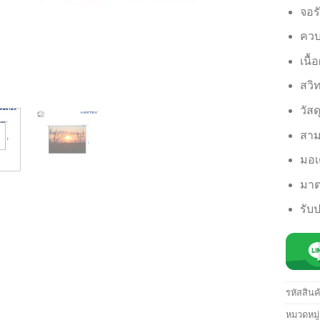
จอร
ควบ
เนื
สวิ
วัส
สาม
มอเ
มาต
รับป
รหัสสินค
หมวดหมู