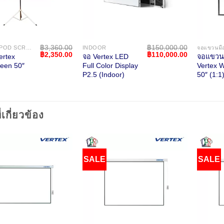
฿
3,360.00
฿
150,000.00
จอขาตั้ง TRIPOD SCREEN
INDOOR
Original
Current
Original
Current
฿
2,350.00
฿
110,000.00
ertex
จอ Vertex LED
จอแขวนม
price
price
price
price
reen 50″
Full Color Display
Vertex W
was:
is:
was:
is:
P2.5 (Indoor)
50″ (1:1
฿3,360.00.
฿2,350.00.
฿150,000.00.
฿110,000.0
่เกี่ยวข้อง
SALE
SALE