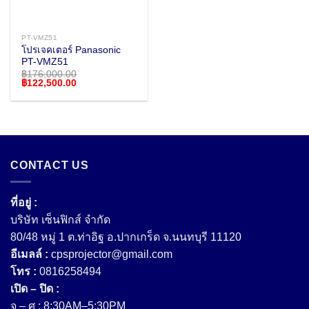
PT-VMZ51
โปรเจคเตอร์ Panasonic
PT-VMZ51
฿
176,000.00
Original
Current
฿
122,500.00
price
price
was:
is:
฿176,000.00.
฿122,500.00.
CONTACT US
ที่อยู่ :
บริษัท เซ็นฟิกส์ จํากัด
80/48 หมู่ 1 ต.ท่าอิฐ อ.ปากเกร็ด จ.นนทบุรี 11120
อีเมลล์ :
cpsprojector@gmail.com
โทร :
0816258494
เปิด – ปิด :
จ – ศ : 8:30AM–5:30PM