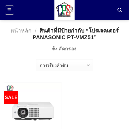
ข้าม
ไป
ยัง
เนื้อหา
หน้าหลัก
/
สินค้าที่มีป้ายกำกับ “โปรเจคเตอร์
PANASONIC PT-VMZ51”
คัดกรอง
SALE