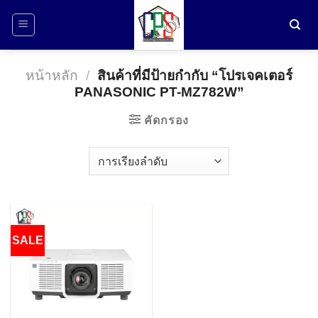
ข้าม
ไป
ยัง
เนื้อหา
หน้าหลัก
/
สินค้าที่มีป้ายกำกับ “โปรเจคเตอร์
PANASONIC PT-MZ782W”
คัดกรอง
SALE