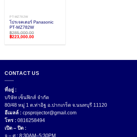
PT-MZ782W
โปรเจคเตอร์ Panasonic
PT-MZ782W
฿
285,000.00
Original
Current
฿
223,000.00
price
price
was:
is:
฿285,000.00.
฿223,000.00.
CONTACT US
ที่อยู่ :
บริษัท เซ็นฟิกส์ จํากัด
80/48 หมู่ 1 ต.ท่าอิฐ อ.ปากเกร็ด จ.นนทบุรี 11120
อีเมลล์ :
cpsprojector@gmail.com
โทร :
0816258494
เปิด – ปิด :
จ – ศ : 8:30AM–5:30PM