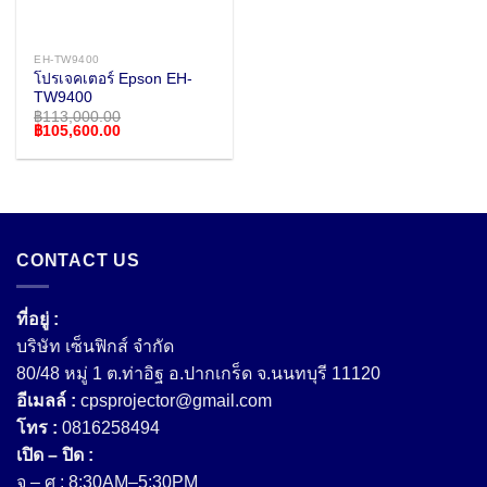
EH-TW9400
โปรเจคเตอร์ Epson EH-
TW9400
฿
113,000.00
Original
Current
฿
105,600.00
price
price
was:
is:
฿113,000.00.
฿105,600.00.
CONTACT US
ที่อยู่ :
บริษัท เซ็นฟิกส์ จํากัด
80/48 หมู่ 1 ต.ท่าอิฐ อ.ปากเกร็ด จ.นนทบุรี 11120
อีเมลล์ :
cpsprojector@gmail.com
โทร :
0816258494
เปิด – ปิด :
จ – ศ : 8:30AM–5:30PM