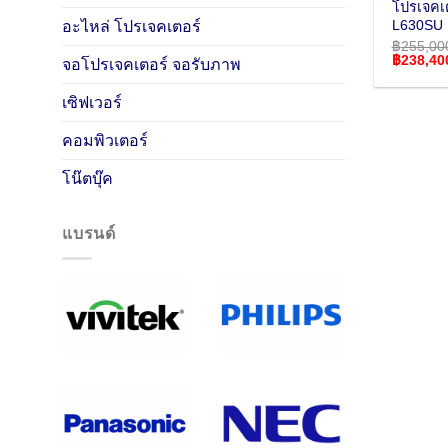
โปรเจคเ
L630SU
อะไหล่ โปรเจคเตอร์
฿
255,00
Original
฿
238,40
จอโปรเจคเตอร์ จอรับภาพ
price
was:
฿255,000
เซิฟเวอร์
คอมพิวเตอร์
โน๊ตบุ๊ค
แบรนด์