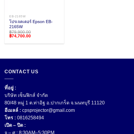
EB-2165W
โปรเจคเตอร์ Epson EB-
2165W
฿
79,900.00
Original
Current
฿
74,700.00
price
price
was:
is:
฿79,900.00.
฿74,700.00.
CONTACT US
ที่อยู่ :
บริษัท เซ็นฟิกส์ จํากัด
80/48 หมู่ 1 ต.ท่าอิฐ อ.ปากเกร็ด จ.นนทบุรี 11120
อีเมลล์ :
cpsprojector@gmail.com
โทร :
0816258494
เปิด – ปิด :
จ – ศ : 8:30AM–5:30PM