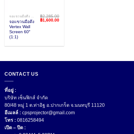
฿
2,285.00
จอแขวนมือดึง WALL SCREEN
Original
Current
฿
1,600.00
จอแขวนมือดึง
price
price
Vertex Wall
was:
is:
฿2,285.00.
฿1,600.00.
Screen 60″
(1:1)
CONTACT US
ที่อยู่ :
บริษัท เซ็นฟิกส์ จํากัด
80/48 หมู่ 1 ต.ท่าอิฐ อ.ปากเกร็ด จ.นนทบุรี 11120
อีเมลล์ :
cpsprojector@gmail.com
โทร :
0816258494
เปิด – ปิด :