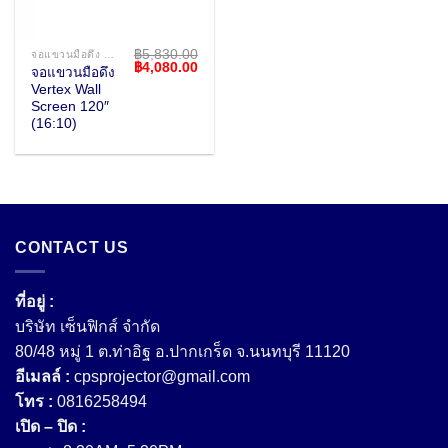
฿
5,830.00
จอแขวนมือดึง WALL SCREEN
Original
Current
฿
4,080.00
จอแขวนมือดึง
price
price
Vertex Wall
was:
is:
฿5,830.00.
฿4,080.00.
Screen 120″
(16:10)
CONTACT US
ที่อยู่ :
บริษัท เซ็นฟิกส์ จํากัด
80/48 หมู่ 1 ต.ท่าอิฐ อ.ปากเกร็ด จ.นนทบุรี 11120
อีเมลล์ :
cpsprojector@gmail.com
โทร :
0816258494
เปิด – ปิด :