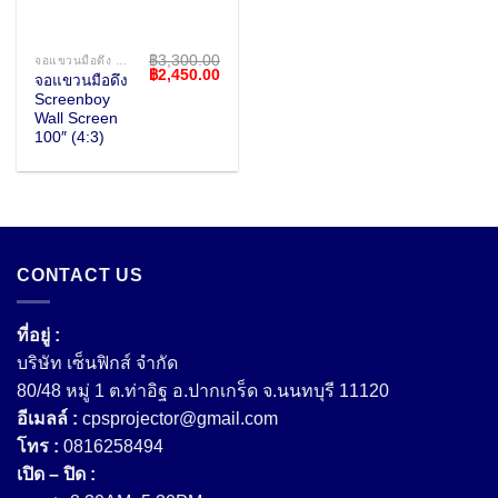
฿
3,300.00
จอแขวนมือดึง WALL SCREEN
Original
Current
฿
2,450.00
จอแขวนมือดึง
price
price
Screenboy
was:
is:
฿3,300.00.
฿2,450.00.
Wall Screen
100″ (4:3)
CONTACT US
ที่อยู่ :
บริษัท เซ็นฟิกส์ จํากัด
80/48 หมู่ 1 ต.ท่าอิฐ อ.ปากเกร็ด จ.นนทบุรี 11120
อีเมลล์ :
cpsprojector@gmail.com
โทร :
0816258494
เปิด – ปิด :