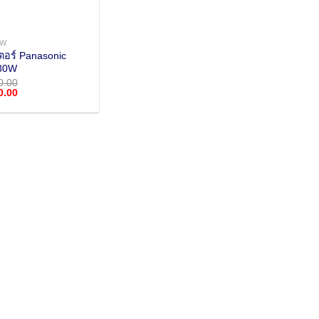
0W
ตอร์ Panasonic
80W
0.00
Current
0.00
price
is:
.00.
฿260,000.00.