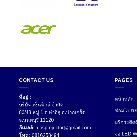
CONTACT US
PAGES
ที่อยู่ :
หน้าหลัก
บริษัท เซ็นฟิกส์ จํากัด
ซ่อมโปรเจ
80/48 หมู่ 1 ต.ท่าอิฐ อ.ปากเกร็ด
จ.นนทบุรี 11120
บริการติดต
อีเมลล์ :
cpsprojector@gmail.com
จอ LED Wa
โทร :
0816258494