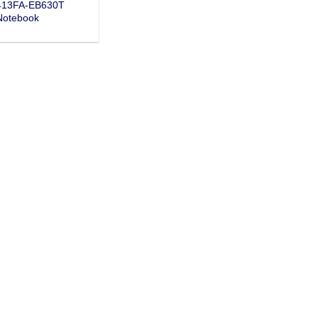
413FA-EB630T
Notebook