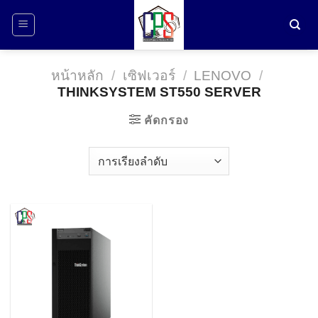
ข้าม
ไป
ยัง
เนื้อหา
หน้าหลัก
/
เซิฟเวอร์
/
LENOVO
/
THINKSYSTEM ST550 SERVER
คัดกรอง