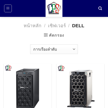
ข้าม
ไป
ยัง
เนื้อหา
หน้าหลัก
/
เซิฟเวอร์
/
DELL
คัดกรอง