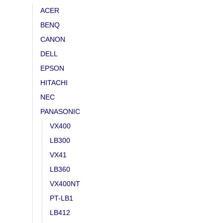
ACER
BENQ
CANON
DELL
EPSON
HITACHI
NEC
PANASONIC
VX400
LB300
VX41
LB360
VX400NT
PT-LB1
LB412