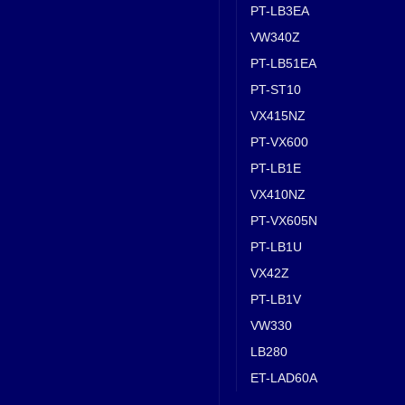
PT-LB3EA
VW340Z
PT-LB51EA
PT-ST10
VX415NZ
PT-VX600
PT-LB1E
VX410NZ
PT-VX605N
PT-LB1U
VX42Z
PT-LB1V
VW330
LB280
ET-LAD60A