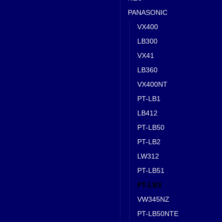
PANASONIC
VX400
LB300
VX41
LB360
VX400NT
PT-LB1
LB412
PT-LB50
PT-LB2
LW312
PT-LB51
PT-LB3
VW345NZ
PT-LB50NTE