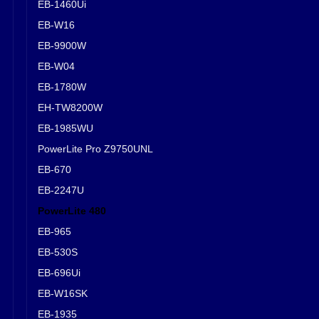
EB-1460Ui
EB-W16
EB-9900W
EB-W04
EB-1780W
EH-TW8200W
EB-1985WU
PowerLite Pro Z9750UNL
EB-670
EB-2247U
PowerLite 480
EB-965
EB-530S
EB-696Ui
EB-W16SK
EB-1935