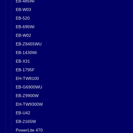
EB-485Wi
EB-W03
EB-520
EB-695Wi
EB-W02
EB-Z8455WU
EB-1430Wi
EB-X31
EB-1795F
EH-TW8100
EB-G6900WU
EB-Z9900W
EH-TW9300W
EB-U42
EB-2165W
PowerLite 470