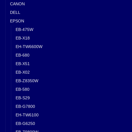
CANON
DELL
EPSON
EB-475W
EB-X18
EH-TW6600W
EB-680
EB-X51
EB-X02
EB-Z8350W
EB-580
EB-S29
EB-G7800
EH-TW6100
EB-G6250
EB-Z9800W