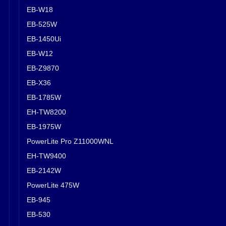
EB-W18
EB-525W
EB-1450Ui
EB-W12
EB-Z9870
EB-X36
EB-1785W
EH-TW8200
EB-1975W
PowerLite Pro Z11000WNL
EH-TW9400
EB-2142W
PowerLite 475W
EB-945
EB-530