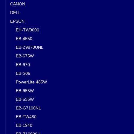
CANON
DELL
EPSON
EH-TW9000
EB-4550
EB-Z9870UNL
EB-675W
EB-970
EB-S06
PowerLite 485W
EB-955W
EB-535W
EB-G7100NL
EB-TW480
EB-1940
EB-Z10000U