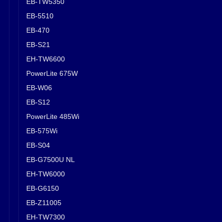
EB-TW5350
EB-5510
EB-470
EB-S21
EH-TW6600
PowerLite 675W
EB-W06
EB-S12
PowerLite 485Wi
EB-575Wi
EB-S04
EB-G7500U NL
EH-TW6000
EB-G6150
EB-Z11005
EH-TW7300