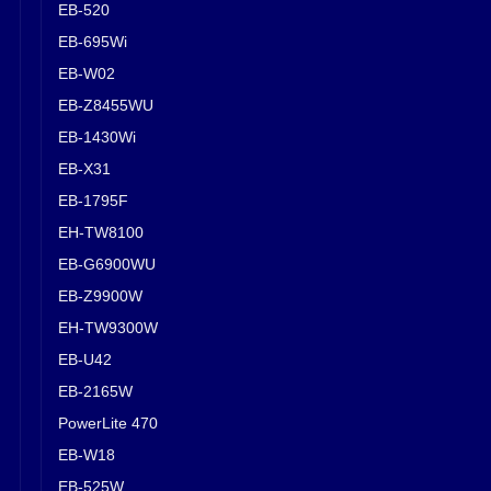
EB-520
EB-695Wi
EB-W02
EB-Z8455WU
EB-1430Wi
EB-X31
EB-1795F
EH-TW8100
EB-G6900WU
EB-Z9900W
EH-TW9300W
EB-U42
EB-2165W
PowerLite 470
EB-W18
EB-525W