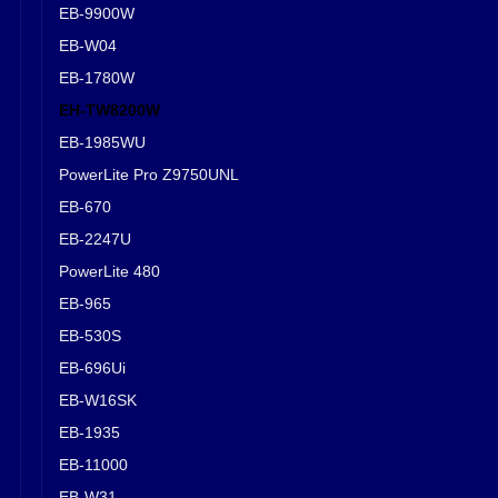
EB-9900W
EB-W04
EB-1780W
EH-TW8200W
EB-1985WU
PowerLite Pro Z9750UNL
EB-670
EB-2247U
PowerLite 480
EB-965
EB-530S
EB-696Ui
EB-W16SK
EB-1935
EB-11000
EB-W31