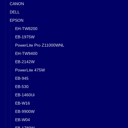
CANON
DELL
EPSON
EH-TW8200
EB-1975W
PowerLite Pro Z11000WNL
EH-TW9400
EB-2142W
PowerLite 475W
EB-945
EB-530
EB-1460Ui
EB-W16
EB-9900W
EB-W04
EB-1780W