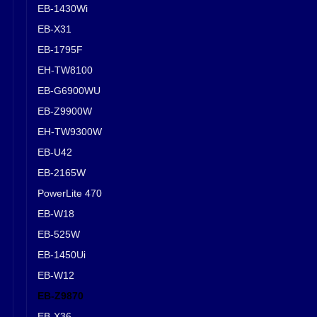
EB-1430Wi
EB-X31
EB-1795F
EH-TW8100
EB-G6900WU
EB-Z9900W
EH-TW9300W
EB-U42
EB-2165W
PowerLite 470
EB-W18
EB-525W
EB-1450Ui
EB-W12
EB-Z9870
EB-X36