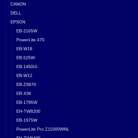
CANON
DELL
EPSON
EB-2165W
PowerLite 470
EB-W18
EB-525W
EB-1450Ui
EB-W12
EB-Z9870
EB-X36
EB-1785W
EH-TW8200
EB-1975W
PowerLite Pro Z11000WNL
EH-TW9400