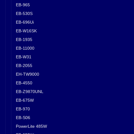
EB-965
EB-530S
EB-696Ui
EB-W16SK
EB-1935
EB-11000
EB-W31
EB-2055
EH-TW9000
EB-4550
EB-Z9870UNL
EB-675W
EB-970
EB-S06
PowerLite 485W