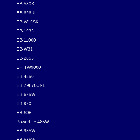
EB-530S
EB-696Ui
EB-W16SK
EB-1935
EB-11000
EB-W31
EB-2055
EH-TW9000
EB-4550
EB-Z9870UNL
EB-675W
EB-970
EB-S06
PowerLite 485W
EB-955W
EB-535W