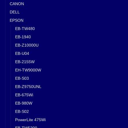
CANON
DELL
EPSON
EB-TW480
EB-1940
EB-Z10000U
EB-U04
EB-2155W
EH-TW9000W
EB-S03
EB-Z9750UNL
EB-675Wi
EB-980W
EB-S02
PowerLite 475Wi
EB-TW5200