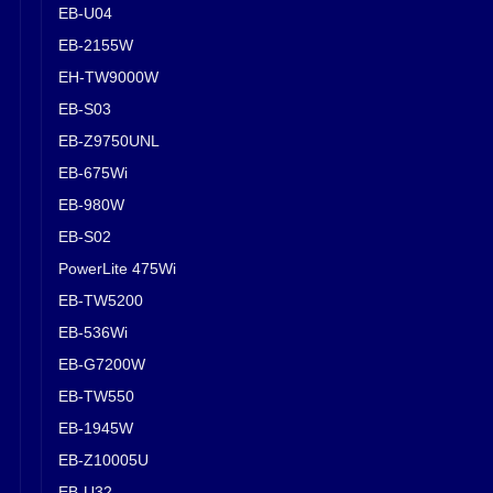
EB-U04
EB-2155W
EH-TW9000W
EB-S03
EB-Z9750UNL
EB-675Wi
EB-980W
EB-S02
PowerLite 475Wi
EB-TW5200
EB-536Wi
EB-G7200W
EB-TW550
EB-1945W
EB-Z10005U
EB-U32