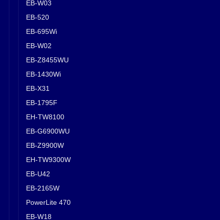
EB-W03
EB-520
EB-695Wi
EB-W02
EB-Z8455WU
EB-1430Wi
EB-X31
EB-1795F
EH-TW8100
EB-G6900WU
EB-Z9900W
EH-TW9300W
EB-U42
EB-2165W
PowerLite 470
EB-W18