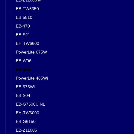
EB-TW5350
EB-5510
EB-470
EB-S21
EH-TW6600
PowerLite 675W
EB-W06
EB-S12
PowerLite 485Wi
EB-575Wi
EB-S04
EB-G7500U NL
EH-TW6000
EB-G6150
EB-Z11005