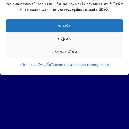
โน๊ตบุ๊ค
รับประสบการณ์ที่ดีในการเยี่ยมชมเว็บไซต์ และ ช่วยให้เราพัฒนาระบบเว็บไซต์ ที่
สามารถตอบสนองความต้องการของผู้เยี่ยมชมได้อย่างดียิ่งขึ้น
PAGE FACEBOOK
ยอมรับ
ปฎิเสธ
2
ดูรายละเอียด
ติดต่อ
นโยบายการใช้คุกกี้
นโยบายความเป็นส่วนตัว Privacy Policy
OPEN
Click to accept marketing cookies and
Central Projector Service
enable this content
CHATY