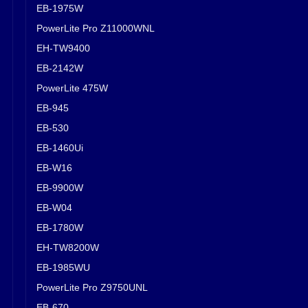
EB-1975W
PowerLite Pro Z11000WNL
EH-TW9400
EB-2142W
PowerLite 475W
EB-945
EB-530
EB-1460Ui
EB-W16
EB-9900W
EB-W04
EB-1780W
EH-TW8200W
EB-1985WU
PowerLite Pro Z9750UNL
EB-670