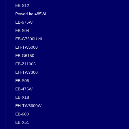
EB-S12
PowerLite 485Wi
EB-575Wi
EB-S04
EB-G7500U NL
EH-TW6000
EB-G6150
EB-Z11005
EH-TW7300
EB-S05
EB-475W
EB-X18
EH-TW6600W
EB-680
EB-X51