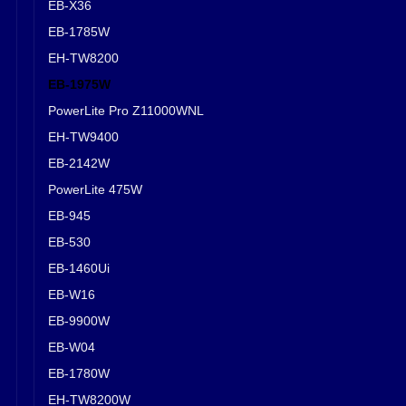
EB-X36
EB-1785W
EH-TW8200
EB-1975W
PowerLite Pro Z11000WNL
EH-TW9400
EB-2142W
PowerLite 475W
EB-945
EB-530
EB-1460Ui
EB-W16
EB-9900W
EB-W04
EB-1780W
EH-TW8200W