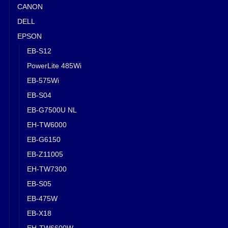
CANON
DELL
EPSON
EB-S12
PowerLite 485Wi
EB-575Wi
EB-S04
EB-G7500U NL
EH-TW6000
EB-G6150
EB-Z11005
EH-TW7300
EB-S05
EB-475W
EB-X18
EH-TW6600W