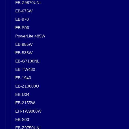
EB-Z9870UNL
EB-675W
EB-970
EB-S06
PowerLite 485W
EB-955W
EB-535W
EB-G7100NL
EB-TW480
EB-1940
EB-Z10000U
EB-U04
EB-2155W
EH-TW9000W
EB-S03
EB-Z9750UNL