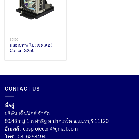
SX50
หลอดภาพ โปรเจคเตอร์
Canon SX50
CONTACT US
ที่อยู่ :
บริษัท เซ็นฟิกส์ จํากัด
80/48 หมู่ 1 ต.ท่าอิฐ อ.ปากเกร็ด จ.นนทบุรี 11120
อีเมลล์ :
cpsprojector@gmail.com
โทร :
0816258494