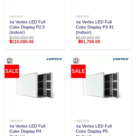
INDOOR
INDOOR
จอ Vertex LED Full
จอ Vertex LED Full
Color Display P2.5
Color Display P3.91
(Indoor)
(Indoor)
฿
150,000.00
฿
110,000.00
Original
Current
Original
Current
฿
110,000.00
฿
91,700.00
price
price
price
price
was:
is:
was:
is:
฿150,000.00.
฿110,000.00.
฿110,000.00.
฿91,700.00.
SALE
SALE
INDOOR
INDOOR
จอ Vertex LED Full
จอ Vertex LED Full
Color Display P4
Color Display P5