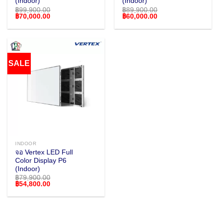
(Indoor)
(Indoor)
฿
99,900.00
฿
89,900.00
Original
Current
Original
Current
฿
70,000.00
฿
60,000.00
price
price
price
price
was:
is:
was:
is:
฿99,900.00.
฿70,000.00.
฿89,900.00.
฿60,000.00.
SALE
INDOOR
จอ Vertex LED Full
Color Display P6
(Indoor)
฿
79,900.00
Original
Current
฿
54,800.00
price
price
was:
is:
฿79,900.00.
฿54,800.00.