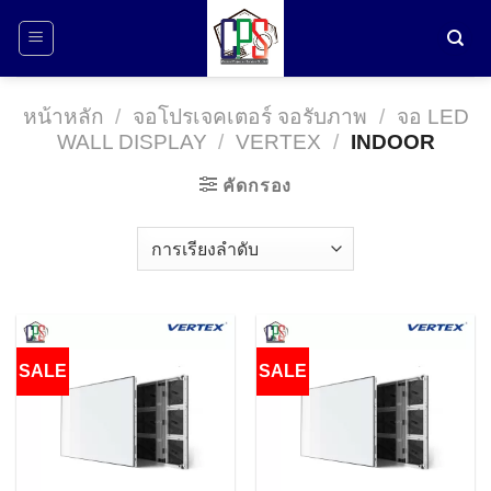
ข้าม
ไป
ยัง
เนื้อหา
หน้าหลัก
/
จอโปรเจคเตอร์ จอรับภาพ
/
จอ LED
WALL DISPLAY
/
VERTEX
/
INDOOR
คัดกรอง
SALE
SALE